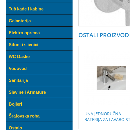
Tuš kade i kabine
Galanterija
Elektro oprema
OSTALI PROIZVODI
Sifoni i slivnici
WC Daske
Vodovod
Sanitarija
Slavine i Armature
Bojleri
UNA JEDNORUČNA
Šrafovska roba
BATERIJA ZA LAVABO S
BEZ POP-UP
Ostalo