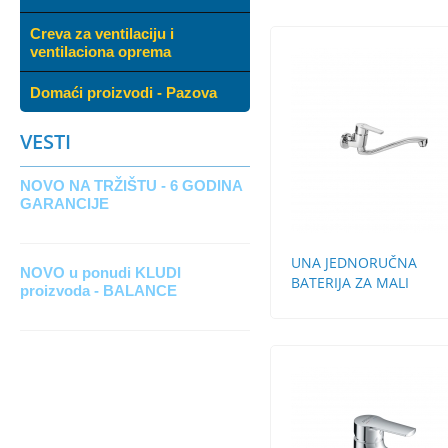
Creva za ventilaciju i
ventilaciona oprema
Domaći proizvodi - Pazova
VESTI
NOVO NA TRŽIŠTU - 6 GODINA
GARANCIJE
UNA JEDNORUČNA
NOVO u ponudi KLUDI
BATERIJA ZA MALI
proizvoda - BALANCE
PROTOČNI BOJLER