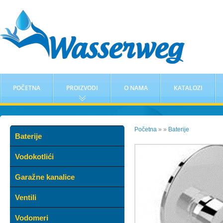
POČETNA
PROIZVODI
O NAMA
KATALOZI
Početna
»
»
Baterije
Baterije
Vodokotlići
Garažne kanalice
Ventili
Vodomeri