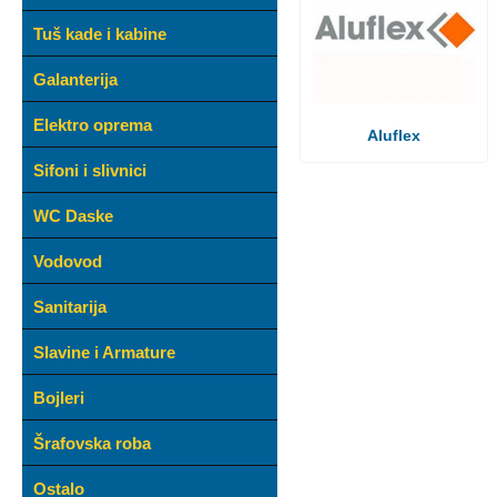
Tuš kade i kabine
Galanterija
Elektro oprema
Aluflex
Sifoni i slivnici
WC Daske
Vodovod
Sanitarija
Slavine i Armature
Bojleri
Šrafovska roba
Ostalo