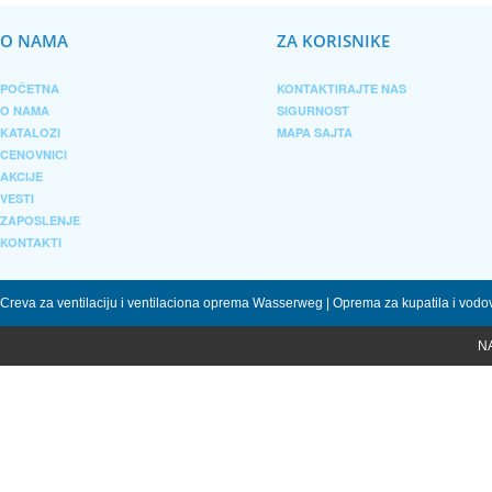
O NAMA
ZA KORISNIKE
POČETNA
KONTAKTIRAJTE NAS
O NAMA
SIGURNOST
KATALOZI
MAPA SAJTA
CENOVNICI
AKCIJE
VESTI
ZAPOSLENJE
KONTAKTI
Creva za ventilaciju i ventilaciona oprema Wasserweg | Oprema za kupatila i vod
N