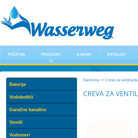
POČETNA
PROIZVODI
O NAMA
KATALOZI
Naslovna
>>
Creva za ventilacij
Baterije
CREVA ZA VENTI
Vodokotlići
Garažne kanalice
Ventili
Vodomeri