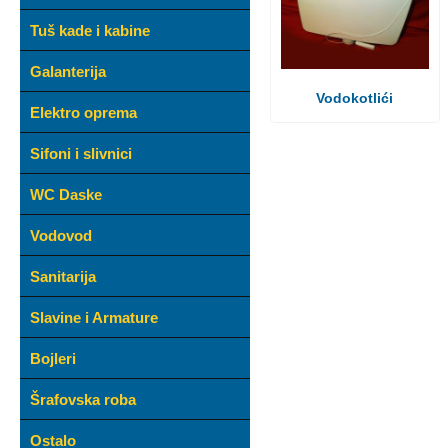
Tuš kade i kabine
Galanterija
Vodokotlići
Elektro oprema
Sifoni i slivnici
WC Daske
Vodovod
Sanitarija
Slavine i Armature
Bojleri
Šrafovska roba
Ostalo