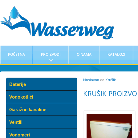
POČETNA
PROIZVODI
O NAMA
KATALOZI
Naslovna
>>
Krušik
Baterije
KRUŠIK PROIZVO
Vodokotlići
Garažne kanalice
Ventili
Vodomeri