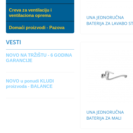
Creva za ventilaciju i
ventilaciona oprema
UNA JEDNORUČNA
BATERIJA ZA LAVABO S
Domaći proizvodi - Pazova
BEZ POP-UP
VESTI
NOVO NA TRŽIŠTU - 6 GODINA
GARANCIJE
NOVO u ponudi KLUDI
proizvoda - BALANCE
UNA JEDNORUČNA
BATERIJA ZA MALI
PROTOČNI BOJLER