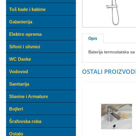
Tuš kade i kabine
Galanterija
Elektro oprema
Opis
Sifoni i slivnici
Baterija termostatska s
WC Daske
OSTALI PROIZVODI
Vodovod
Sanitarija
Slavine i Armature
Bojleri
Šrafovska roba
Ostalo