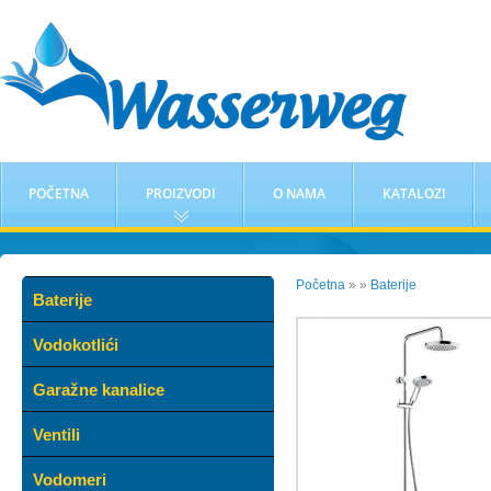
POČETNA
PROIZVODI
O NAMA
KATALOZI
Početna
»
»
Baterije
Baterije
Vodokotlići
Garažne kanalice
Ventili
Vodomeri