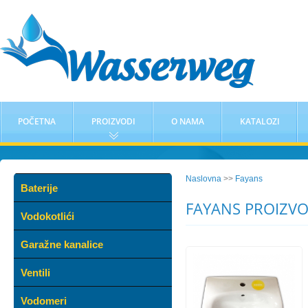
POČETNA
PROIZVODI
O NAMA
KATALOZI
Naslovna
>>
Fayans
Baterije
FAYANS PROIZVO
Vodokotlići
Garažne kanalice
Ventili
Vodomeri