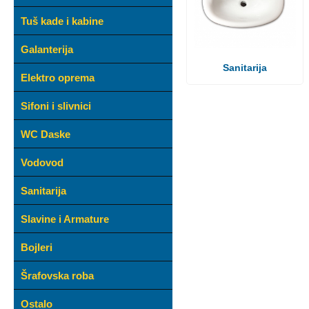
Tuš kade i kabine
Galanterija
Sanitarija
Elektro oprema
Sifoni i slivnici
WC Daske
Vodovod
Sanitarija
Slavine i Armature
Bojleri
Šrafovska roba
Ostalo