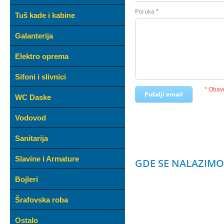
Poruka
*
Tuš kade i kabine
Galanterija
Elektro oprema
Sifoni i slivnici
* Obav
WC Daske
Vodovod
Sanitarija
Slavine i Armature
GDE SE NALAZIMO
Bojleri
Šrafovska roba
Ostalo