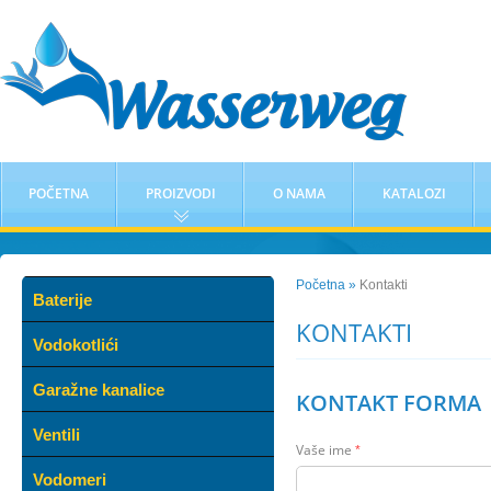
POČETNA
PROIZVODI
O NAMA
KATALOZI
Početna »
Kontakti
Baterije
KONTAKTI
Vodokotlići
Garažne kanalice
KONTAKT FORMA
Ventili
Vaše ime
*
Vodomeri