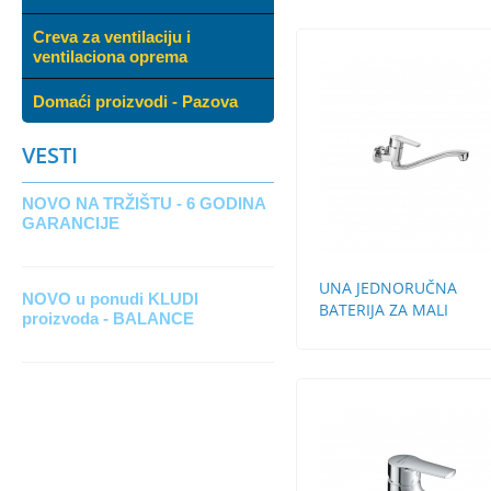
Creva za ventilaciju i
ventilaciona oprema
Domaći proizvodi - Pazova
VESTI
NOVO NA TRŽIŠTU - 6 GODINA
GARANCIJE
UNA JEDNORUČNA
NOVO u ponudi KLUDI
BATERIJA ZA MALI
proizvoda - BALANCE
PROTOČNI BOJLER