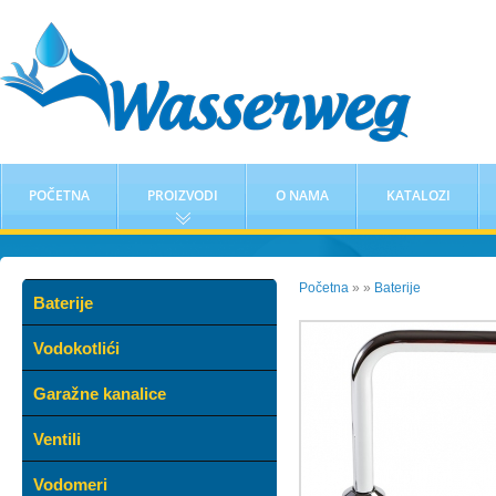
POČETNA
PROIZVODI
O NAMA
KATALOZI
Početna
»
»
Baterije
Baterije
Vodokotlići
Garažne kanalice
Ventili
Vodomeri