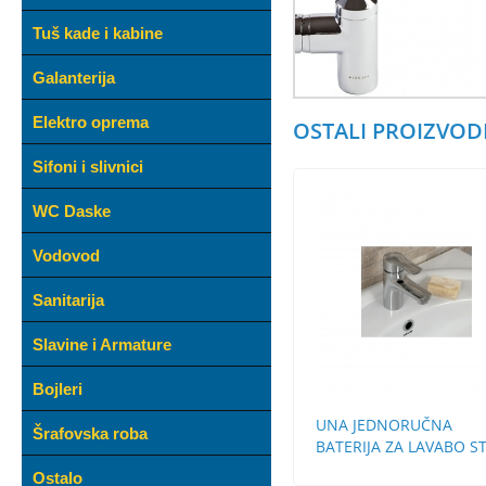
Tuš kade i kabine
Galanterija
Elektro oprema
OSTALI PROIZVODI
Sifoni i slivnici
WC Daske
Vodovod
Sanitarija
Slavine i Armature
Bojleri
UNA JEDNORUČNA
Šrafovska roba
BATERIJA ZA LAVABO S
BEZ POP-UP
Ostalo