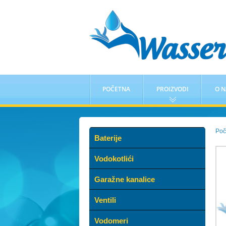
POČETNA
PROIZVODI
O 
Poč
Baterije
Vodokotlići
Garažne kanalice
Ventili
Vodomeri