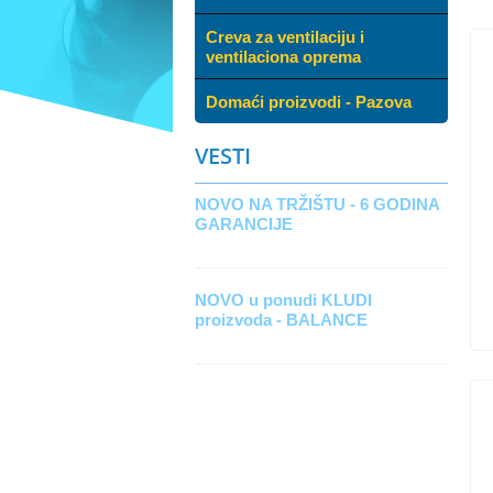
Creva za ventilaciju i
ventilaciona oprema
Domaći proizvodi - Pazova
VESTI
NOVO NA TRŽIŠTU - 6 GODINA
GARANCIJE
NOVO u ponudi KLUDI
proizvoda - BALANCE