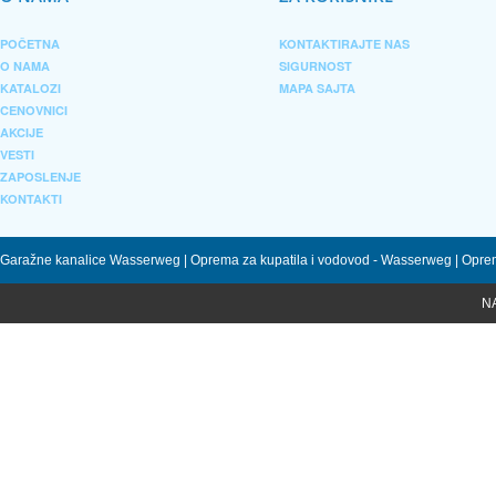
POČETNA
KONTAKTIRAJTE NAS
O NAMA
SIGURNOST
KATALOZI
MAPA SAJTA
CENOVNICI
AKCIJE
VESTI
ZAPOSLENJE
KONTAKTI
Garažne kanalice Wasserweg | Oprema za kupatila i vodovod - Wasserweg | Oprem
N