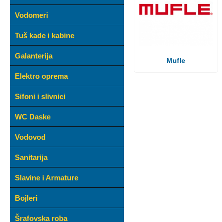
Vodomeri
Tuš kade i kabine
Galanterija
Mufle
Elektro oprema
Sifoni i slivnici
WC Daske
Vodovod
Sanitarija
Slavine i Armature
Bojleri
Šrafovska roba