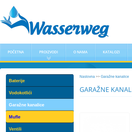
POČETNA
PROIZVODI
O NAMA
KATALOZI
Naslovna
>>
Garažne kanalice
Baterije
GARAŽNE KANAL
Vodokotlići
Garažne kanalice
Mufle
Ventili