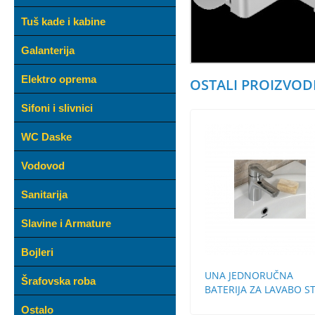
Tuš kade i kabine
Galanterija
Elektro oprema
OSTALI PROIZVODI
Sifoni i slivnici
WC Daske
Vodovod
Sanitarija
Slavine i Armature
Bojleri
UNA JEDNORUČNA
Šrafovska roba
BATERIJA ZA LAVABO S
BEZ POP-UP
Ostalo