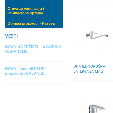
Creva za ventilaciju i
ventilaciona oprema
Domaći proizvodi - Pazova
VESTI
NOVO NA TRŽIŠTU - 6 GODINA
GARANCIJE
UNA JEDNORUČNA
NOVO u ponudi KLUDI
BATERIJA ZA MALI
proizvoda - BALANCE
PROTOČNI BOJLER