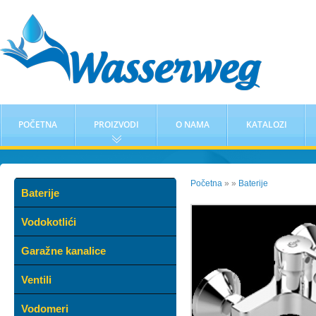
POČETNA
PROIZVODI
O NAMA
KATALOZI
Početna
»
»
Baterije
Baterije
Vodokotlići
Garažne kanalice
Ventili
Vodomeri