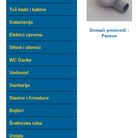
Tuš kade i kabine
Galanterija
Domaći proizvodi -
Elektro oprema
Pazova
Sifoni i slivnici
WC Daske
Vodovod
Sanitarija
Slavine i Armature
Bojleri
Šrafovska roba
Ostalo