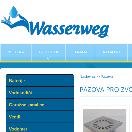
POČETNA
PROIZVODI
O NAMA
KATALOZI
Naslovna
>>
Pazova
Baterije
PAZOVA PROIZV
Vodokotlići
Garažne kanalice
Ventili
Vodomeri