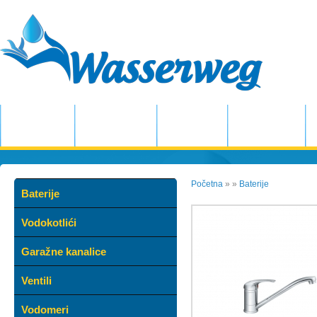
POČETNA
PROIZVODI
O NAMA
KATALOZI
Početna
»
»
Baterije
Baterije
Vodokotlići
Garažne kanalice
Ventili
Vodomeri