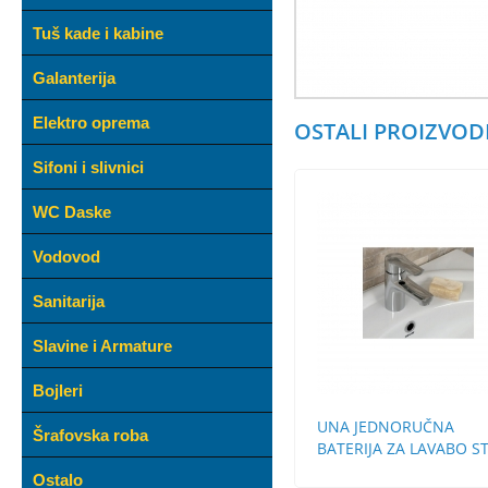
Tuš kade i kabine
Galanterija
Elektro oprema
OSTALI PROIZVODI
Sifoni i slivnici
WC Daske
Vodovod
Sanitarija
Slavine i Armature
Bojleri
UNA JEDNORUČNA
Šrafovska roba
BATERIJA ZA LAVABO S
BEZ POP-UP
Ostalo