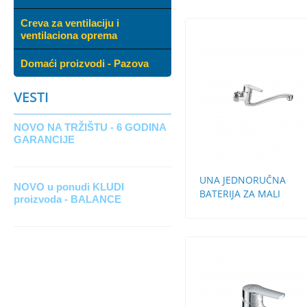
Creva za ventilaciju i
ventilaciona oprema
Domaći proizvodi - Pazova
VESTI
NOVO NA TRŽIŠTU - 6 GODINA
GARANCIJE
UNA JEDNORUČNA
NOVO u ponudi KLUDI
BATERIJA ZA MALI
proizvoda - BALANCE
PROTOČNI BOJLER