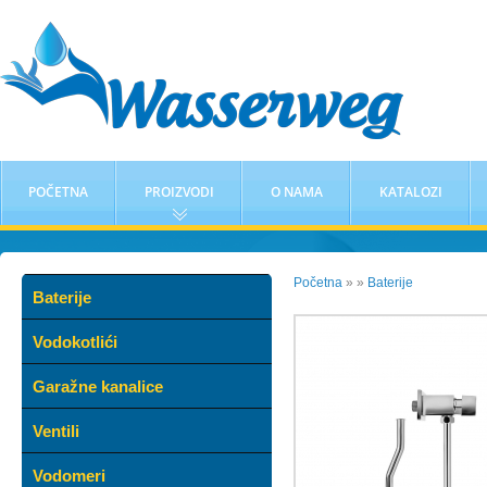
POČETNA
PROIZVODI
O NAMA
KATALOZI
Početna
»
»
Baterije
Baterije
Vodokotlići
Garažne kanalice
Ventili
Vodomeri