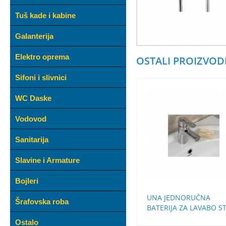
Tuš kade i kabine
Galanterija
Elektro oprema
OSTALI PROIZVODI
Sifoni i slivnici
WC Daske
Vodovod
Sanitarija
Slavine i Armature
Bojleri
UNA JEDNORUČNA
Šrafovska roba
BATERIJA ZA LAVABO S
BEZ POP-UP
Ostalo