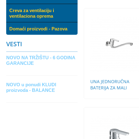
Creva za ventilaciju i
ventilaciona oprema
Domaći proizvodi - Pazova
VESTI
NOVO NA TRŽIŠTU - 6 GODINA
GARANCIJE
UNA JEDNORUČNA
NOVO u ponudi KLUDI
BATERIJA ZA MALI
proizvoda - BALANCE
PROTOČNI BOJLER