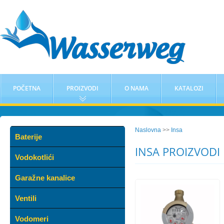
POČETNA
PROIZVODI
O NAMA
KATALOZI
Naslovna
>>
Insa
Baterije
INSA PROIZVODI
Vodokotlići
Garažne kanalice
Ventili
Vodomeri