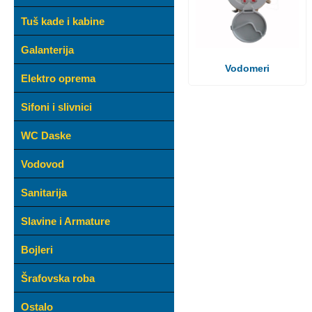
Tuš kade i kabine
Galanterija
Vodomeri
Elektro oprema
Sifoni i slivnici
WC Daske
Vodovod
Sanitarija
Slavine i Armature
Bojleri
Šrafovska roba
Ostalo