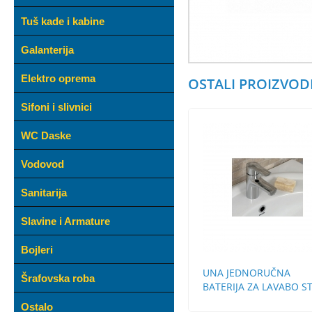
Tuš kade i kabine
Galanterija
Elektro oprema
OSTALI PROIZVODI
Sifoni i slivnici
WC Daske
Vodovod
Sanitarija
Slavine i Armature
Bojleri
UNA JEDNORUČNA
Šrafovska roba
BATERIJA ZA LAVABO S
BEZ POP-UP
Ostalo