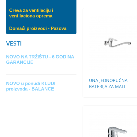
Creva za ventilaciju i
ventilaciona oprema
Domaći proizvodi - Pazova
VESTI
NOVO NA TRŽIŠTU - 6 GODINA
GARANCIJE
UNA JEDNORUČNA
NOVO u ponudi KLUDI
BATERIJA ZA MALI
proizvoda - BALANCE
PROTOČNI BOJLER