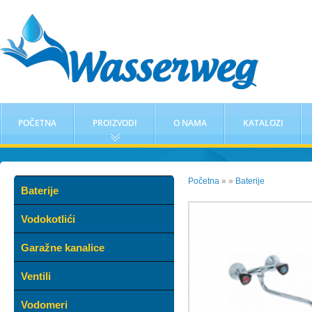
POČETNA
PROIZVODI
O NAMA
KATALOZI
Početna
»
»
Baterije
Baterije
Vodokotlići
Garažne kanalice
Ventili
Vodomeri