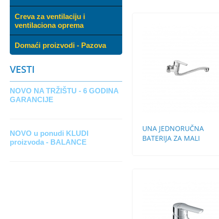
Creva za ventilaciju i
ventilaciona oprema
Domaći proizvodi - Pazova
VESTI
NOVO NA TRŽIŠTU - 6 GODINA
GARANCIJE
UNA JEDNORUČNA
NOVO u ponudi KLUDI
BATERIJA ZA MALI
proizvoda - BALANCE
PROTOČNI BOJLER