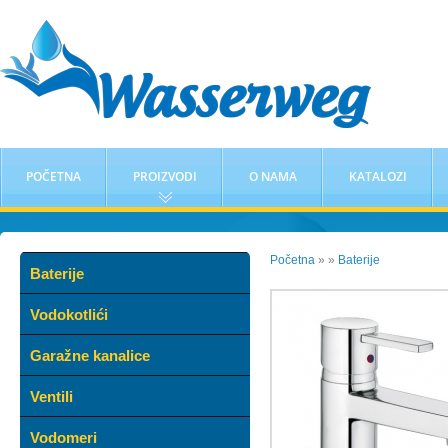
POČETNA
PROIZVODI
O NAMA
KATALOZI
Početna
»
»
Baterije
Baterije
Vodokotlići
Garažne kanalice
Ventili
Vodomeri