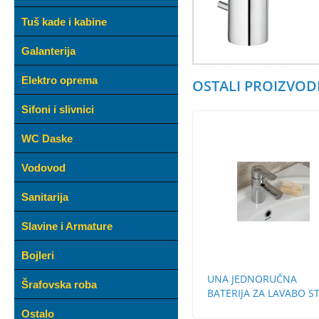
Tuš kade i kabine
Galanterija
Elektro oprema
OSTALI PROIZVODI
Sifoni i slivnici
WC Daske
Vodovod
Sanitarija
Slavine i Armature
Bojleri
UNA JEDNORUČNA
Šrafovska roba
BATERIJA ZA LAVABO S
BEZ POP-UP
Ostalo