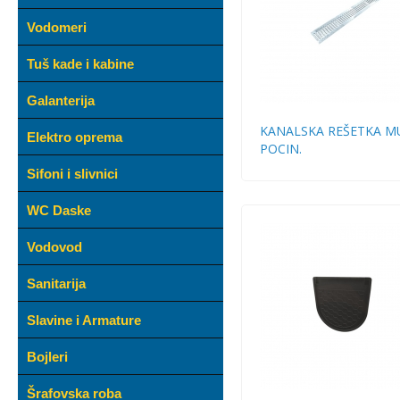
Vodomeri
Tuš kade i kabine
Galanterija
KANALSKA REŠETKA M
Elektro oprema
POCIN.
Sifoni i slivnici
WC Daske
Vodovod
Sanitarija
Slavine i Armature
Bojleri
Šrafovska roba