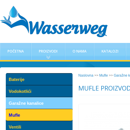
POČETNA
PROIZVODI
O NAMA
KATALOZI
Naslovna
>>
Mufle
>>
Garažne k
Baterije
MUFLE PROIZVOD
Vodokotlići
Garažne kanalice
Mufle
Ventili